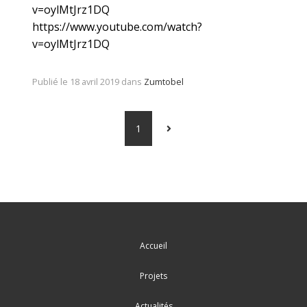
v=oylMtJrz1DQ
https://www.youtube.com/watch?
v=oylMtJrz1DQ
Publié le 18 avril 2019 dans
Zumtobel
1
Accueil
Projets
Actualités